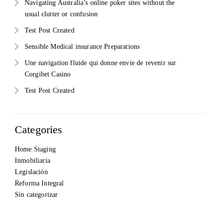
Navigating Australia’s online poker sites without the
usual clutter or confusion
Test Post Created
Sensible Medical insurance Preparations
Une navigation fluide qui donne envie de revenir sur
Corgibet Casino
Test Post Created
Categories
Home Staging
Inmobiliaria
Legislación
Reforma Integral
Sin categorizar