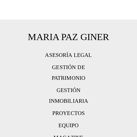
MARIA PAZ GINER
ASESORÍA LEGAL
GESTIÓN DE
PATRIMONIO
GESTIÓN
INMOBILIARIA
PROYECTOS
EQUIPO