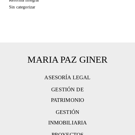
Reforma Integral
Sin categorizar
MARIA PAZ GINER
ASESORÍA LEGAL
GESTIÓN DE
PATRIMONIO
GESTIÓN
INMOBILIARIA
PROYECTOS