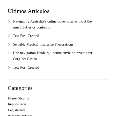
Últimos Artículos
Navigating Australia’s online poker sites without the
usual clutter or confusion
Test Post Created
Sensible Medical insurance Preparations
Une navigation fluide qui donne envie de revenir sur
Corgibet Casino
Test Post Created
Categories
Home Staging
Inmobiliaria
Legislación