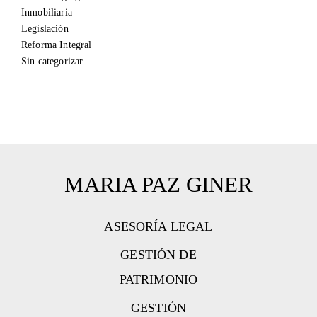
Inmobiliaria
Legislación
Reforma Integral
Sin categorizar
MARIA PAZ GINER
ASESORÍA LEGAL
GESTIÓN DE
PATRIMONIO
GESTIÓN