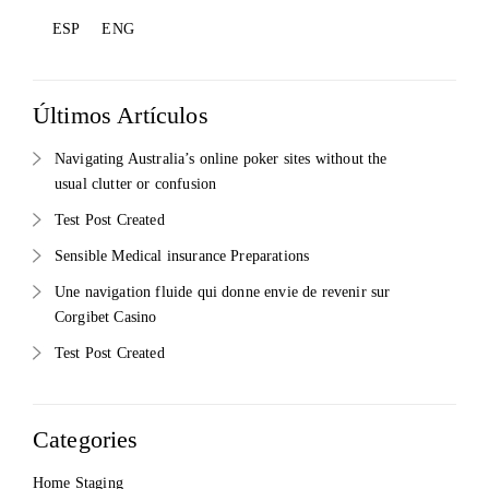
ESP
ENG
Últimos Artículos
Navigating Australia’s online poker sites without the
usual clutter or confusion
Test Post Created
Sensible Medical insurance Preparations
Une navigation fluide qui donne envie de revenir sur
Corgibet Casino
Test Post Created
Categories
Home Staging